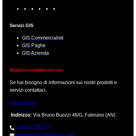
L
F
I
X
G
Y
i
a
n
o
o
n
c
s
o
u
Servizi GIS
k
e
t
g
T
e
b
a
l
u
GIS Commercialisti
d
o
g
e
b
GIS Paghe
I
o
r
e
GIS Azienda
n
k
a
m
Resta
in contatto con noi
Se hai bisogno di informazioni sui nostri prodotti e
servizi contattaci.
Inizia da qui
Indirizzo:
Via Bruno Buozzi 46/G, Fabriano (AN)
+390732251137
info@ranocchifabriano.com