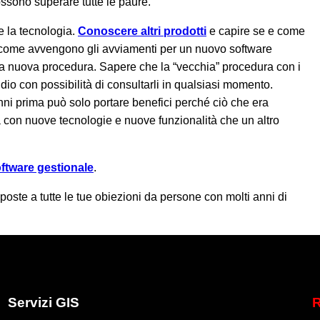
sono superare tutte le paure.
e la tecnologia.
Conoscere altri prodotti
e capire se e come
e come avvengono gli avviamenti per un nuovo software
la nuova procedura. Sapere che la “vecchia” procedura con i
dio con possibilità di consultarli in qualsiasi momento.
nni prima può solo portare benefici perché ciò che era
a con nuove tecnologie e nuove funzionalità che un altro
oftware gestionale
.
sposte a tutte le tue obiezioni da persone con molti anni di
Servizi GIS