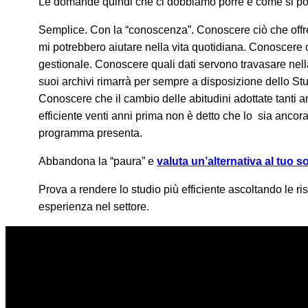
Le domande quindi che ci dobbiamo porre è come si pos
Semplice. Con la “conoscenza”. Conoscere ciò che offr
mi potrebbero aiutare nella vita quotidiana. Conoscer
gestionale. Conoscere quali dati servono travasare nel
suoi archivi rimarrà per sempre a disposizione dello Stu
Conoscere che il cambio delle abitudini adottate tanti a
efficiente venti anni prima non è detto che lo sia ancor
programma presenta.
Abbandona la “paura” e
valuta un’alternativa al tuo s
Prova a rendere lo studio più efficiente ascoltando le ri
esperienza nel settore.